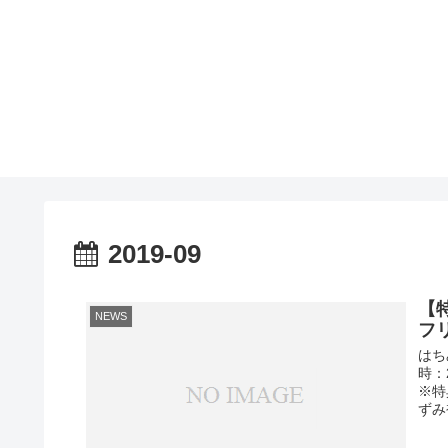
2019-09
【
NEWS
フ
はち
時：
※特
ずみ