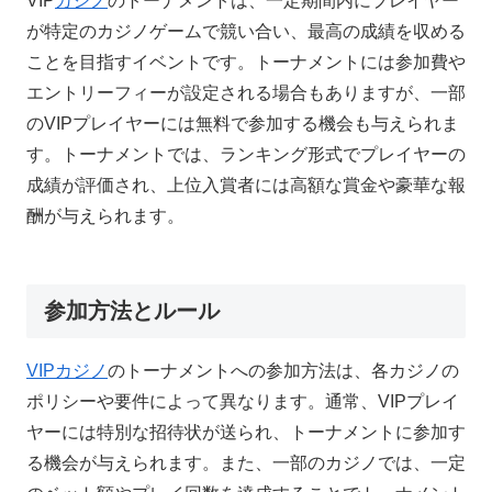
VIP
カジノ
のトーナメントは、一定期間内にプレイヤー
が特定のカジノゲームで競い合い、最高の成績を収める
ことを目指すイベントです。トーナメントには参加費や
エントリーフィーが設定される場合もありますが、一部
のVIPプレイヤーには無料で参加する機会も与えられま
す。トーナメントでは、ランキング形式でプレイヤーの
成績が評価され、上位入賞者には高額な賞金や豪華な報
酬が与えられます。
参加方法とルール
VIPカジノ
のトーナメントへの参加方法は、各カジノの
ポリシーや要件によって異なります。通常、VIPプレイ
ヤーには特別な招待状が送られ、トーナメントに参加す
る機会が与えられます。また、一部のカジノでは、一定