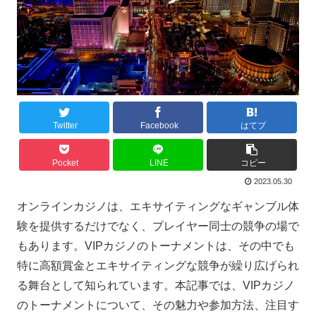
Twitter
Facebook
はてブ
Pocket
LINE
コピー
2023.05.30
オンラインカジノは、エキサイティングなギャンブル体
験を提供するだけでなく、プレイヤー同士の競争の場で
もあります。VIPカジノのトーナメントは、その中でも
特に高額賞金とエキサイティングな競争が繰り広げられ
る舞台として知られています。本記事では、VIPカジノ
のトーナメントについて、その魅力や参加方法、注目す