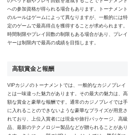
のベット額やプレイ回数を達成することでトーナメント
への参加資格が得られる場合もあります。トーナメント
のルールはゲームによって異なりますが、一般的には特
定のゲームで最高得点を獲得することが求められます。
時間制限やプレイ回数の制限もある場合があり、プレイ
ヤーは制限内で最高の成績を目指します。
高額賞金と報酬
VIPカジノのトーナメントでは、一般的なカジノプレイ
とは一味違った魅力があります。その最大の魅力は、高
額な賞金と豪華な報酬です。通常のカジノプレイでは手
に入れることのできないような豪華なプライズが用意さ
れており、上位入賞者には現金や旅行パッケージ、高級
品、最新のテクノロジー製品などが贈られることがあり